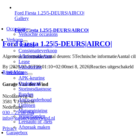
Skip
to
Ford Fiesta 1.25|5-DEURS|AIRCO|
content
Gallery
oggle
avigation
Occasions
Ford Fiesta 1.25|5-DEURS|AIRCO|
Verkochte occasions
Verkoop
Ford Fiesta 1.25|5-DEURS|AIRCO|
Verkoop
Consignatieverkoop
Afleverpakketten
Algemene informatieAantal deuren: 5Technische informatieAantal cilin
Lease
v
By
|
2026-07-16T09:01:10+02:00
mei 8, 2026
|
Reacties uitgeschakeld
Verzekering
F
Read More
Werkplaats
F
APK-keuring
1
Onderhoud
Garage Van der Wind
Storingsdiagnose
Banden
Nicolaasweg 42
Airco-onderhoud
3581 VJ Utrecht
Uitlijnen
Nederland
Motorreiniging
030 – 25 16 164
Winterbanden
info@garagevanderwind.nl
Leenauto of -fiets
Afspraak maken
Privacy
Garagebox