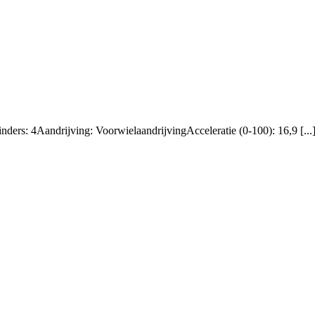
ders: 4Aandrijving: VoorwielaandrijvingAcceleratie (0-100): 16,9 [...
oor
ord
iesta
.25|5-
DEURS|AIRCO|